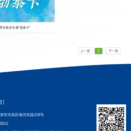
尊长敬老专属“渤泰卡”
1
上一页
下一页
们
津市河东区海河东路218号
00012