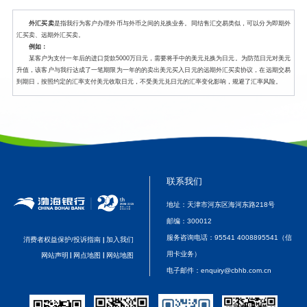
外汇买卖
是指我行为客户办理外币与外币之间的兑换业务。同结售汇交易类似，可以分为即期外
汇买卖、远期外汇买卖。
例如：
某客户为支付一年后的进口货款5000万日元，需要将手中的美元兑换为日元。为防范日元对美元
升值，该客户与我行达成了一笔期限为一年的的卖出美元买入日元的远期外汇买卖协议，在远期交易
到期日，按照约定的汇率支付美元收取日元，不受美元兑日元的汇率变化影响，规避了汇率风险。
联系我们
地址：天津市河东区海河东路218号
邮编：
300012
服务咨询电话：
95541 4008895541（信
消费者权益保护/投诉指南
加入我们
|
用卡业务）
网站声明
|
网点地图
|
网站地图
电子邮件：
enquiry@cbhb.com.cn