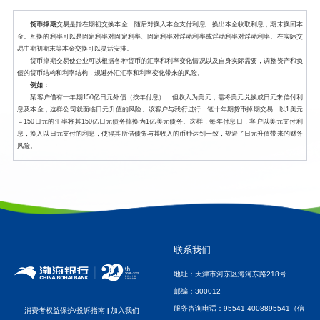
货币掉期
交易是指在期初交换本金，随后对换入本金支付利息，换出本金收取利息，期末换回本
金。互换的利率可以是固定利率对固定利率、固定利率对浮动利率或浮动利率对浮动利率。在实际交
易中期初期末等本金交换可以灵活安排。
货币掉期交易使企业可以根据各种货币的汇率和利率变化情况以及自身实际需要，调整资产和负
债的货币结构和利率结构，规避外汇汇率和利率变化带来的风险。
例如：
某客户借有十年期150亿日元外债（按年付息），但收入为美元，需将美元兑换成日元来偿付利
息及本金，这样公司就面临日元升值的风险。该客户与我行进行一笔十年期货币掉期交易，以1美元
＝150日元的汇率将其150亿日元债务掉换为1亿美元债务。这样，每年付息日，客户以美元支付利
息，换入以日元支付的利息，使得其所借债务与其收入的币种达到一致，规避了日元升值带来的财务
风险。
联系我们
地址：天津市河东区海河东路218号
邮编：
300012
服务咨询电话：
95541 4008895541（信
消费者权益保护/投诉指南
加入我们
|