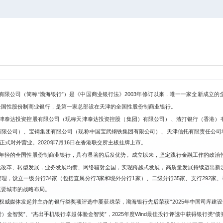
有限公司（简称
“渤海银行”）是《中国商业银行法》2003年修订以来，唯一一家全新成立的
全国性股份制商业银行，是第一家总部设在天津的全国性股份制商业银行。
津泰达投资控股有限公司
（现称天津泰达投资控股（集团）有限公司）
、渣打银行（香港）
有限公司）、宝钢集团有限公司（现称中国宝武钢铁集团有限公司）、天津信托有限责任公司
月正式对外营业。2020年7月16日在香港联交所主板挂牌上市。
年轻的全国性股份制商业银行，具有显著的后发优势。成立以来，坚定践行金融工作的政治
化改革、转型发展，业务发展均衡、网络辐射全国，实现跨越式发展，高质量发展持续迈出新
管理，
设立一级分行
34家（包括直属分行3家和境外分行1家）、二级分行35家、支行29
2
家、
重要城市的战略布局。
权威媒体发起并主办的银行类奖项评选中屡获殊荣，渤海银行先后荣获
“
2025年
中国司库建设
贷）
金智奖
”、“
杰出手机银行卓越体验
金智
奖
”，
2025年度Wind最佳投行评选中获得银行类
“
债