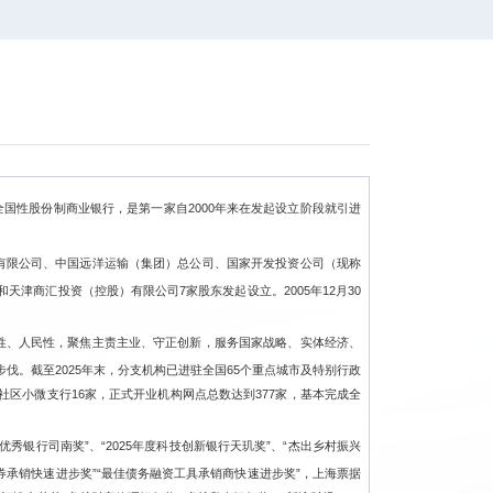
全国性股份制商业银行，是第一家自2000年来在发起设立阶段就引进
有限公司、中国远洋运输（集团）总公司、国家开发投资公司（现称
和天津商汇投资（控股）有限公司
7家股东发起设立。2005年12月30
性、人民性，聚焦主责主业、守正创新，服务国家战略、实体经济、
步伐。截至
202
5
年末，
分支机构已进驻
全国
65个重点城市及特别行政
社区小微支行
16家，正式开业机构网点总数达到37
7
家，基本完成全
优秀银行司南奖
”
、
“
2025年度科技创新银行天玑奖
”、“
杰出乡村振兴
券承销快速进步奖
”“
最佳债务融资工具承销商快速进步
奖
”，
上海票据