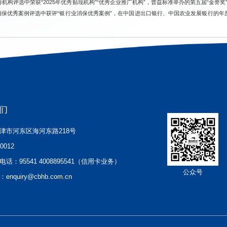
秀机构
评选中
荣获
“
2025年优秀贴现
机构
”“
优秀企业推广机构
”，
普
益标准举办的第五届
“
金
誉
奖
消保优秀案例评选中获评
“
银行业消保优秀案例
”，
在
中国进出口银行、中国农业发展银行的年
们
津市河东区海河东路218号
00012
电话：
95541 4008895541（信用卡业务）
公众号
：
enquiry@cbhb.com.cn