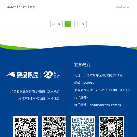
2021年度企业年度报告
2022-11-03
1
上一页
下一页
联系我们
地址：天津市河东区海河东路218号
邮编：
300012
服务咨询电话：
95541 4008895541（信
消费者权益保护/投诉指南
加入我们
|
用卡业务）
网站声明
|
网点地图
|
网站地图
电子邮件：
enquiry@cbhb.com.cn