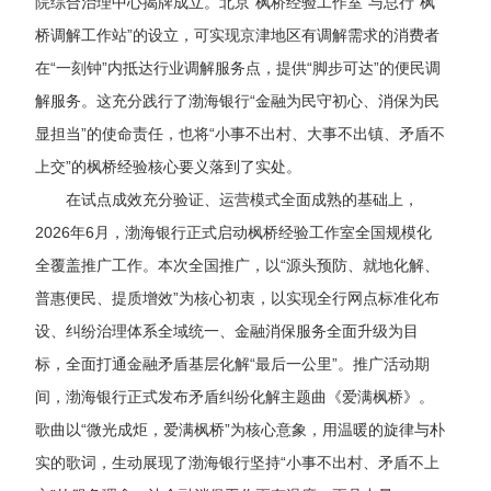
院综合治理中心
揭牌成立。北京
“枫桥经验工作室”与总行“枫
桥调解工作站”的设立，可实现京津地区有调解需求的消费者
在“一刻钟”内抵达行业调解服务点，提供“脚步可达”的便民调
解服务。这充分践行了渤海银行“金融为民守初心、消保为民
显担当”的使命责任，也将“小事不出村、大事不出镇、矛盾不
上交”的枫桥经验核心要义落到了实处。
在试点成效充分验证、运营模式全面成熟的基础上，
2026年6月，渤海银行正式启动枫桥经验工作室全国规模化
全覆盖推广工作。本次全国推广，以“源头预防、就地化解、
普惠便民、提质增效”为核心初衷，以实现全行网点标准化布
设、纠纷治理体系全域统一、金融消保服务全面升级为目
标，全面打通金融矛盾基层化解“最后一公里”。
推广活动期
间，渤海银行
正式发布矛盾纠纷化解主题曲《爱满枫桥》。
歌曲以
“微光成炬，爱满枫桥”为核心意象，用温暖的旋律与朴
实的歌词，生动展现了渤海银行坚持“小事不出村、矛盾不上