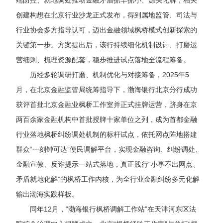
端防控、就地调处推动金融矛盾抓早抓小、源头化解，相关
创建构想在北京行业沙龙正式发布，得到属地监管、司法与
行业协会多方指导认可，迈出金融领域枫桥模式创新探索的
关键第一步。方案提出后，该行持续细化机制设计、打磨运
营细则、梳理资源配套，稳步推进试点落地全流程筹备。
历经多轮调研打磨、机制优化与对接筹备，
2025年5
月，在北京金融监管局统筹指导下，渤海银行北京分行成功
获评首批北京金融业枫桥工作室并正式挂牌运营，跻身在京
两百余家金融机构中首批授牌十家单位之列，成为首都金融
行业落地枫桥纠纷调处机制的标杆试点，依托网点阵地搭建
群众“一刻钟可达”便民调解平台，实现金融咨询、纠纷调处、
金融宣教、反诈提示一站式落地，真正践行“小事不出网点、
矛盾就地化解”的枫桥工作内核，为全行业金融纠纷多元化解
输出渤海实践样板。
同年
12月，“渤海银行枫桥调解工作站”在天津
河东区法