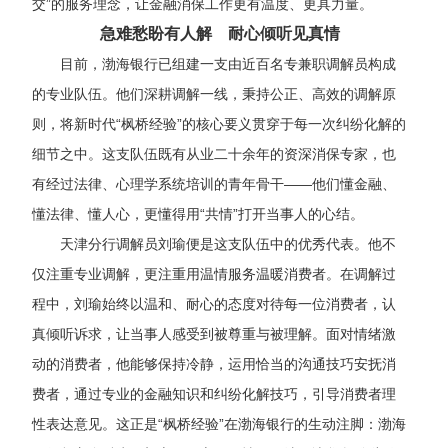
交”的服务理念，让金融消保工作更有温度、更具力量。
急难愁盼有人解
耐心倾听见真情
目前
，渤海银行已组建一支由近百名专兼职调解员构成
的专业队伍。他们深耕调解一线，秉持公正、高效的调解原
则，将新时代
“枫桥经验”的核心要义贯穿于每一次纠纷化解的
细节之中。这支队伍既有从业二十余年的资深消保专家，也
有经过法律、心理学系统培训的青年骨干——他们懂金融、
懂法律、懂人心，更懂得用“共情”打开当事人的心结。
天津分行调解员刘瑜便是这支队伍中的优秀代表。他不
仅注重专业调解，更注重用温情服务温暖消费者。在调解过
程中，刘瑜始终以温和、耐心的态度对待每一位消费者，认
真倾听诉求，让当事人感受到被尊重与被理解。面对情绪激
动的消费者，他能够保持冷静，运用恰当的沟通技巧安抚
消
费者
，
通过专业的金融知识和纠纷化解技巧，
引导
消费者
理
性表达意见。这正是
“枫桥经验”在渤海银行的生动注脚：
渤海