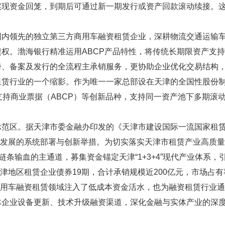
现资金回笼，到期后可通过新一期发行或资产回款滚动续接。这
领先的独立第三方商用车融资租赁企业，深耕物流交通运输车
辆租赁债权。渤海银行精准运用ABCP产品特性，将传统长期限资产
册、备案及发行的全流程主承销服务，更协助企业优化交易结构
行业的一个缩影。作为唯一一家总部设在天津的全国性股份制
支持商业票据（ABCP）等创新品种，支持同一资产池下多期滚
区。据天津市委金融办印发的《天津市建设国际一流国家租赁
高质量发展的系统部署与创新举措。为切实落实天津市租赁产业高
链条输血的主通道，募集资金锚定天津“1+3+4”现代产业体系
行天津地区租赁企业债券19期，合计承销规模近200亿元，市场
为商用车融资租赁领域注入了低成本资金活水，也为融资租赁行业
体企业设备更新、技术升级融资渠道，深化金融与实体产业的深