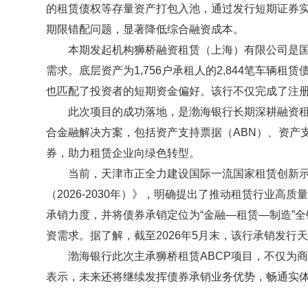
的租赁债权等存量资产打包入池，通过发行短期证券实
期限错配问题，显著降低综合融资成本。
本期发起机构狮桥融资租赁（上海）有限公司是国内
需求。底层资产为
1,756户承租人的2,844笔车
也匹配了投资者的短期资金偏好。该行不仅完成了注
此次项目的成功落地，是渤海银行长期深耕融资租赁
合金融解决方案，包括资产支持票据（
ABN）、资产
券，助力租赁企业向绿色转型。
当前，天津市正全力建设国际一流国家租赁创新示范
（
2026-2030年）》，明确提出了推动租赁行业
承销力度，并将债券承销定位为“金融—租赁—制造”全
资需求。
据了解，截至
2026年5月末，该行承销发
渤海银行此次主承狮桥租赁
ABCP项目，不仅
表示，未来还将继续发挥债券承销业务优势，畅通实