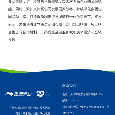
资源禀赋，
进一步聚焦科技领域，加大对创新企业的金融赋
能。同时，紧扣京津冀协同发展国家战略，
持续深化集团协
同联动，携手打造股份制银行与城商行合作的新典范
。
双方
表示，
未来还
将建立高层定期会晤、部门对口联络、项目联
合推进等合作机制，
以高质量金融服务赋能实体经济与区域
发展。
联系我们
地址：天津市河东区海河东路218号
邮编：
300012
服务咨询电话：
95541 4008895541（信
消费者权益保护/投诉指南
加入我们
|
用卡业务）
网站声明
|
网点地图
|
网站地图