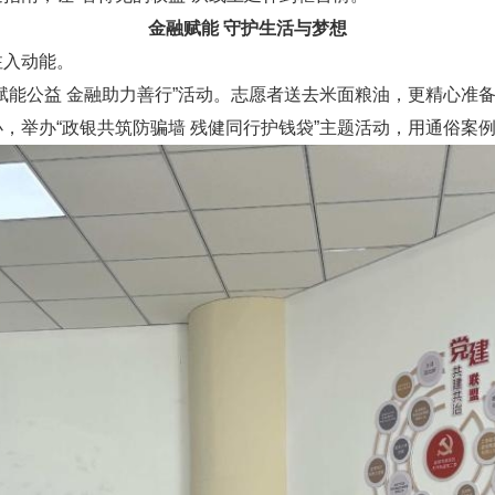
金融赋能
守护生活与梦想
入动能
。
赋能公益 金融助力善行”活动。志愿者
送去
米面粮油，更精心
准
办
，举办
“政银共筑防骗墙 残健同行护钱袋”主题活动
，用
通俗
案