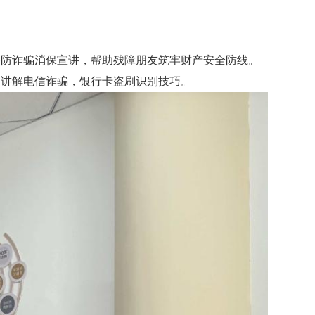
备
防诈骗消保宣讲，帮助
残障
朋友筑牢财产安全防线
。
例讲解电信诈骗，银行卡盗刷识别技巧
。