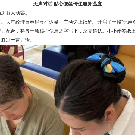
无声对话
贴心便签传递服务温度
场所有人动容
。
然
。大堂经理黄春艳没有
迟疑，
主动递上纸笔，开启了一段
“无声
接力配合，将每一项核心信息逐字写下，反复确认。小小便签纸
激胜过千言万语。