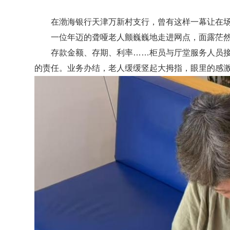
在渤海银行天津万新村支行，曾
有这样一幕让在
一位年迈的聋哑老人颤巍巍地走进网点
，面露茫
存款金额、存期、利率
……柜员与厅堂服务人员
的责任。业务办结，老人缓缓竖起大拇指，眼里的感