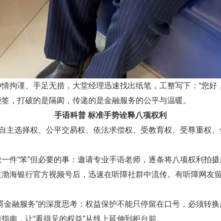
神情拘谨、手足无措，大堂经理迅速找出纸笔，工整写下
：
“您好
便签，打破的是隔阂，传递的是金融服务的公平与温暖
。
手语科普
标准手势诠释八项权利
、自主选择权、公平交易权、依法求偿权、受教育权、受尊重权
做一件
“笨”但必要的事：邀请专业手语老师，逐条将八项权利拍
渤海银行官方视频号后，迅速在听障社群中流传。有听障网友留
障碍金融服务”的深度思考：权益保护不能只停留在口号，必须转
指南，让“看得见的权益”从线上延伸到柜台前。