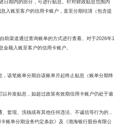
述日期
内
的部分，可进行贴息。针对财政贴息范围内
利息入账至
客户
的
信用卡
账户，直至分期结清（包含提
自助渠道通过查询账单的方式进行查看。对于
2026年1
息金额入账至客户的信用卡账户。
息，该笔账单分期自该账单月起终止贴息（账单分期终
可以补发贴息，如超过政策有效期信用卡账户仍处于逾
通、套现、洗钱或有其他任何违法、不诚信等行为的，
用卡账单分期业务约定条款》及《渤海银行股份有限公