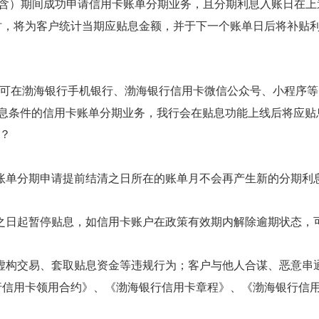
日（含）期间成功申请
信用卡
账单分期业务，且分期利息入账日在上
时，将为
客户
统计当期应贴息金额，并于
下一个
账单日后将补贴
。
可在渤海银行手机银行、渤海银行信用卡微信公众号、小程序等
贴息条件的信用卡账单分期业务，我行会在贴息功能上线后将应贴
？
账单分期申请提前结清之日所在的账单月不会再产生新的分期利
。
之日起暂停贴息，如信用卡账户在政策有效期内解除逾期状态，
虚构交易、套取贴息资金等违规行为；客户与他人合谋、恶意串
行信用卡领用合约》、《渤海银行信用卡章程》、《渤海银行信