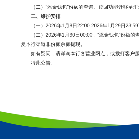
（二）
“添金钱包”份额的查询、赎回功能迁移至
二、维护安排
（一）
2026
年
1
月
8
日
22:00-2026
年
1
月
29
日
23:59
（二）
2026
年
1
月
30
日
00:00
，“添金钱包”份额
复本行渠道非份额余额提现。
如有疑问，请详询
本
行各营业网点，或拨打客户
特此公告。