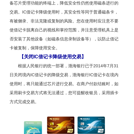
备芯片受理功能的终端上，降低安全性仍然使用磁条进行的
交易。
IC借记卡
降级使用时，其安全性等同于普通磁条卡，
有被侧录、非法克隆或复制的风险。
您
在使用时应注意不要
使
借记
卡脱离自己的视线和掌控范围，并注意受理机具上是
否安装了其他设备（如磁条信息录制设备等），以防止
借记
卡被复制，保障使用安全。
【关闭IC借记卡降级使用交易】
根据人民银行的统一部署，
渤海银
行已于
2014年7月31
日关闭境内
IC借记卡
的降级交易，
渤海银
行
IC借记卡
在境内
使用时，将只能通过芯片进行交易。在商户付款结账时，如
采用刷卡交易方式将无法通过，
您
可提醒收银员，采用插卡
方式完成交易。