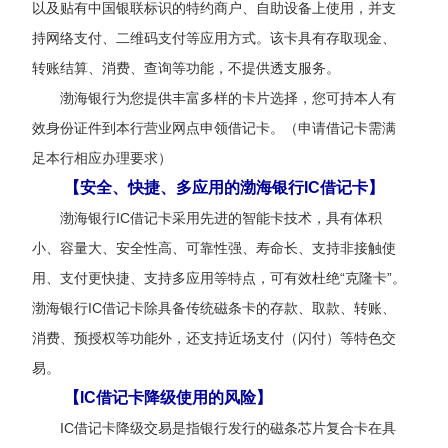
以
及贴有中国银联标识的特约商户、自助
设备
上使用
，
并支
持网络支付、二维码支付等应用方式
。
该卡具有存取现金、
转账结算
、
消费、查询等功能，不提供透支服务。
渤海银行为您提供丰富多样的卡片选择
，
您
可持本人有
效身份证件到
本行
营业网点申领借记卡。（申请借记卡需满
足
本
行相应办理要求）
【安全、快捷、多应用的渤海银行IC借记卡】
渤海银行
IC借记卡采用先进的智能卡技术，具有体积
小、容量大、安全性高、可靠性强、寿命长、支持非接触使
用、支付更快捷、支持多应用等特点，可有效杜绝“克隆卡”。
渤海银行IC借记卡除具备传统磁条卡的存款、取款、
转账、
消费、预授权等功能外，还支持近场支付（闪付）等特色交
易。
【IC借记卡降级使用的风险】
IC借记卡
降级交易是指银行发行的磁条芯片复合卡在具