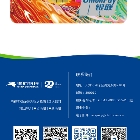
联系我们
地址：天津市河东区海河东路218号
邮编：
300012
服务咨询电话：
95541 4008895541（信
消费者权益保护/投诉指南
加入我们
|
用卡业务）
网站声明
|
网点地图
|
网站地图
电子邮件：
enquiry@cbhb.com.cn