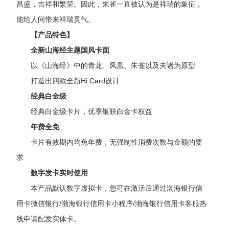
昌盛，吉祥和繁荣。因此，朱雀一直被认为是祥瑞的象征，
能给人间带来祥瑞灵气。
【产品特色】
全新山海经主题国风卡面
以《山海经》中的青龙、凤凰、朱雀以及夫诸为原型
打造出四款全新
Hi
Card设计
经典白金级
经典白金级卡片，优享银联白金卡权益
年费全免
卡片有效期内均免年费，无强制性消费次数与金额的要
求
数字发卡实时使用
本产品默认数字虚拟卡，您可在激活后通过渤海银行信
用卡微信银行
/渤海银行信用卡小程序/渤海银行信用卡客服热
线申请配发实体卡。