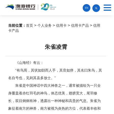
EN
>
>
>
>
当前位置：
首页
个人业务
信用卡
信用卡产品
信用
卡产品
朱雀凌霄
《
山海经
》有云：
“有鸟焉，其状如鸱而人手，其音如痹，其名曰朱鸟，其
名自号也，见则其县多放士。”
朱雀是中国神话中四大神兽之一，通常被描绘为一只全
身覆盖着赤红羽毛的神鸟，体态优美，翅膀宽大，尾羽修
长，双目炯炯有神，透露出一种神秘和高贵的气息。朱雀为
象征着南方的神兽，南方被视为炎热的方位，代表着丰收和