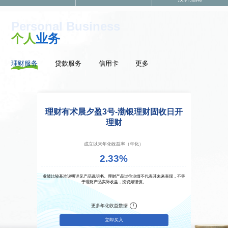
Personal Business
个人
业务
理财服务
贷款服务
信用卡
更多
理财有术晨夕盈3号-渤银理财固收日开
理财有
理财
成立以来年化收益率（年化）
2.33%
业绩比较基准说明详见产品说明书。理财产品过往业绩不代表其未来表现，不等
业绩比较基
于理财产品实际收益，投资须谨慎。
更多年化收益数据
!
立即买入