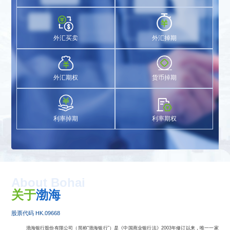
外汇买卖
外汇掉期
外汇期权
货币掉期
利率掉期
利率期权
About Bohai
关于
渤海
股票代码 HK.09668
渤海银行股份有限公司（简称
“渤海银行”）是《中国商业银行法》2003年修订以来，唯一一家